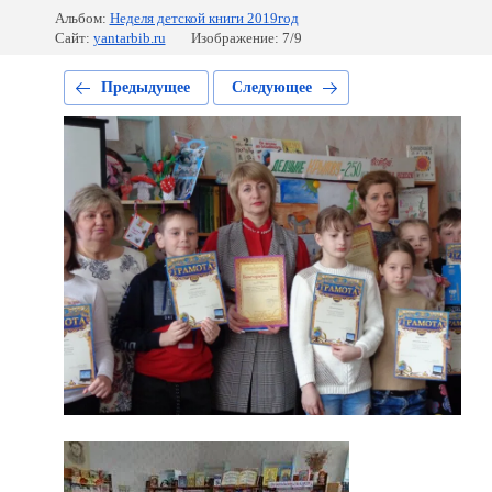
Альбом:
Неделя детской книги 2019год
Сайт:
yantarbib.ru
Изображение: 7/9
Предыдущее
Следующее